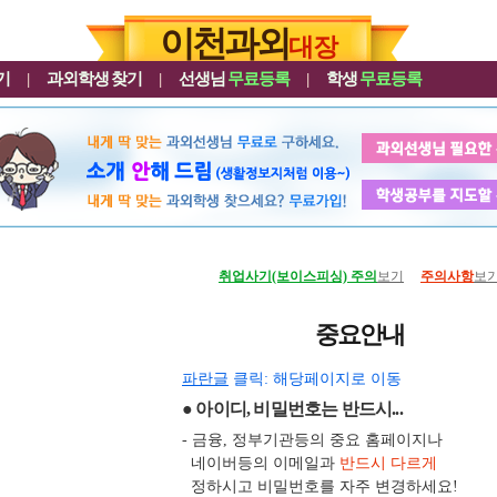
이천과외
대장
기
|
과외학생
찾기
|
선생님
무료등록
|
학생
무료등록
취업사기(보이스피싱) 주의
보기
주의사항
보
중요안내
파란글
클릭: 해당페이지로 이동
● 아이디, 비밀번호는 반드시...
- 금융, 정부기관등의 중요 홈페이지나
네이버등의 이메일과
반드시 다르게
정하시고 비밀번호를 자주 변경하세요!